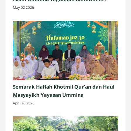
Mencerdaskan Generasi Bangsa 2026
May 02 2026
Semarak Haflah Khotmil Qur’an dan Haul
Masyayikh Yayasan Ummina
April 26 2026