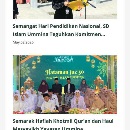
Semangat Hari Pendidikan Nasional, SD
Islam Ummina Teguhkan Komitmen
Mencerdaskan Generasi Bangsa 2026
May 02 2026
Semarak Haflah Khotmil Qur’an dan Haul
Masyayikh Yayasan Ummina