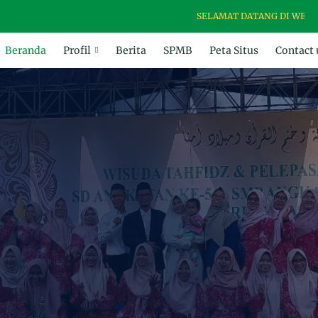
SELAMAT DATANG DI WEBSITE SD ISLA
Beranda
Profil
Berita
SPMB
Peta Situs
Contact 