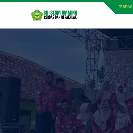
SELAMAT DATANG DI WEBSITE SD ISLAM UMMINA, CERDAS DAN BERAK